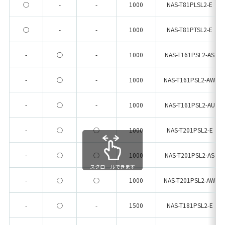
○
-
-
1000
NAS-T81PLSL2-E
環境方針
環境負荷マスバランス
○
-
-
1000
NAS-T81PTSL2-E
環境目標と結果
-
○
-
1000
NAS-T161PSL2-AS
主な社会・地域貢献活動
-
○
-
1000
NAS-T161PSL2-AW
女性活躍／一般事業主行動計画
製品動画案内
-
○
-
1000
NAS-T161PSL2-AU
採用情報
-
○
○
1000
NAS-T201PSL2-E
無料相談・お問い合わせ
-
○
○
1000
NAS-T201PSL2-AS
スクロールできます
資料請求
-
○
○
1000
NAS-T201PSL2-AW
個人情報保護方針
-
○
-
1500
NAS-T181PSL2-E