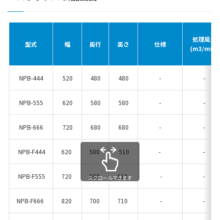
処理風量
型式
幅
奥行
高さ
仕様
(m3/min)
NPB-444
520
480
480
-
-
NPB-555
620
580
580
-
-
NPB-666
720
680
680
-
-
NPB-F444
620
500
510
-
-
NPB-F555
720
600
610
-
-
スクロールできます
NPB-F666
820
700
710
-
-