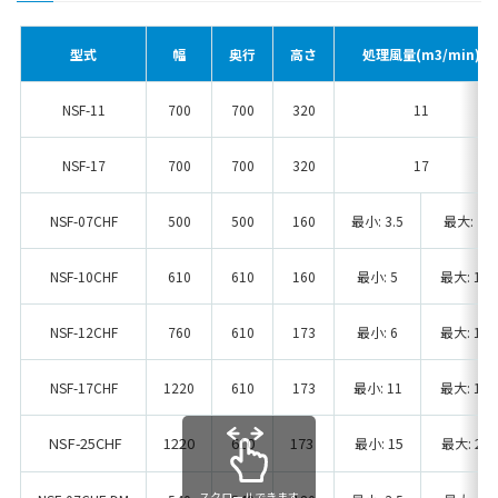
型式
幅
奥行
高さ
処理風量(m3/min)
NSF-11
700
700
320
11
NSF-17
700
700
320
17
NSF-07CHF
500
500
160
最小: 3.5
最大: 7
NSF-10CHF
610
610
160
最小: 5
最大: 10
NSF-12CHF
760
610
173
最小: 6
最大: 12
NSF-17CHF
1220
610
173
最小: 11
最大: 17
NSF-25CHF
1220
610
173
: 15
: 25
最小
最大
スクロールできます