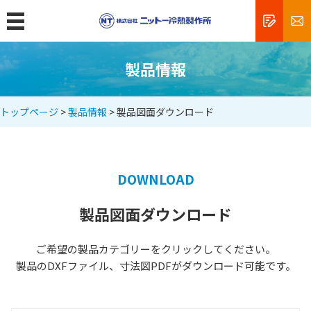
MENU
トップ
製品情報
製品情報
トップページ
>
製品情報
> 製品図面ダウンロード
クリーンルームの規格と清浄度
エアシャワーとは
フィルターユニットとは
DOWNLOAD
精密機器工場
製品図面ダウンロード
食品工場
薬品工場
ご希望の製品カテゴリーをクリックしてください。
製品のDXFファイル、寸法図PDFがダウンロード可能です。
研究所・病院
新商品