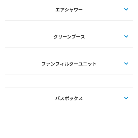
短納期（在庫）対応モデルのご案内
エアシャワー
エアシャワー
クリーンブース
クリーンブース
組立式アルミクリーンブース
パスボックス
ファンフィルターユニット
ファンフィルターユニット
エアカーテン・クリーンベンチ・差圧ダンパー他
陰圧パッケージユニット セーフティパーティション
クリーンパッケージ モイストエアユニット
パスボックス
製品図面ダウンロード
会社案内
会社概要