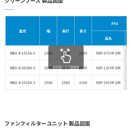
クリーンブース 製品図面
FFU
型式
幅
奥行
高さ
品名
NBU-4-1515A-3
1500
1500
2100
NSF-07CHF-DM
スクロールできます
NBU-4-2020A-3
2000
2000
2100
NSF-12CHF-DM
NBU-4-2525A-3
2500
2500
2100
NSF-10CHF-DM
ファンフィルターユニット 製品図面