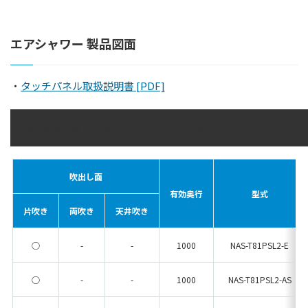
ショールームの紹介
理念・代表あいさつ
エアシャワー 製品図面
自社工場の紹介
・
タッチパネル取扱説明書 [PDF]
事業内容
空気環境ソリューション
W=800 ※ご希望寸法ない場合はお問い合わせフォームか
生産受託サービス
選ばれる理由
吹出し面
有効奥行
型式
よくある質問
片吹き
両吹き
天井吹き
生産受託について
○
-
-
1000
NAS-T81PSL2-E
工場・クリーンルームの省エネ事例
○
-
-
1000
NAS-T81PSL2-AS
CSR活動／情報公開