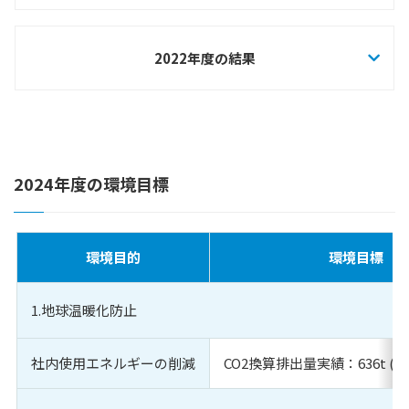
短納期（在庫）対応モデルのご案内
エアシャワー
2022年度の結果
クリーンブース
組立式アルミクリーンブース
パスボックス
2024年度の環境目標
ファンフィルターユニット
エアカーテン・クリーンベンチ・差圧ダンパー他
陰圧パッケージユニット セーフティパーティション
環境目的
環境目標
クリーンパッケージ モイストエアユニット
1.地球温暖化防止
製品図面ダウンロード
会社案内
社内使用エネルギーの削減
CO2換算排出量実績：636t (目
会社概要