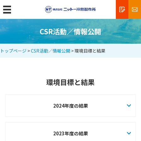
MENU
トップ
CSR活動／情報公開
製品情報
トップページ
>
CSR活動／情報公開
> 環境目標と結果
クリーンルームの規格と清浄度
エアシャワーとは
フィルターユニットとは
環境目標と結果
精密機器工場
食品工場
2024年度の結果
薬品工場
研究所・病院
2023年度の結果
新商品