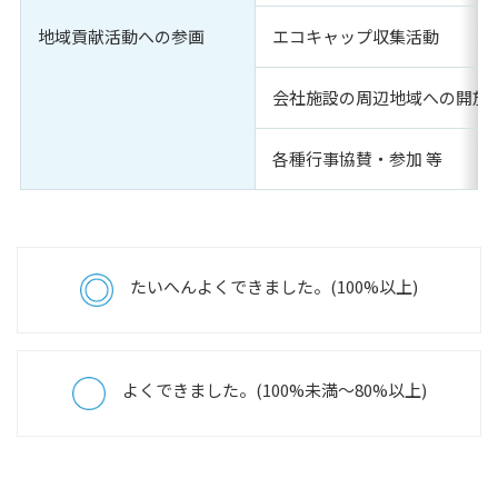
環境方針
地域貢献活動への参画
エコキャップ収集活動
環境負荷マスバランス
会社施設の周辺地域への開放(
環境目標と結果
主な社会・地域貢献活動
各種行事協賛・参加 等
女性活躍／一般事業主行動計画
製品動画案内
採用情報
たいへんよくできました。(100%以上)
無料相談・お問い合わせ
資料請求
よくできました。(100%未満～80%以上)
個人情報保護方針