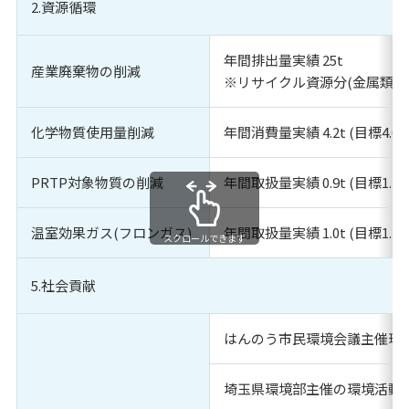
2.資源循環
ショールームの紹介
理念・代表あいさつ
年間排出量実績 25t
産業廃棄物の削減
※リサイクル資源分(金属類・
自社工場の紹介
事業内容
化学物質使用量削減
年間消費量実績 4.2t (目標4.0
空気環境ソリューション
PRTP対象物質の削減
年間取扱量実績 0.9t (目標1.1
生産受託サービス
選ばれる理由
温室効果ガス(フロンガス)
年間取扱量実績 1.0t (目標1.1
スクロールできます
よくある質問
5.社会貢献
生産受託について
はんのう市民環境会議主催環
工場・クリーンルームの省エネ事例
CSR活動／情報公開
埼玉県環境部主催の環境活動