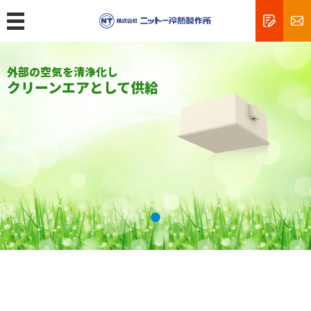
MENU
トップ
衣服に付着している塵埃を
外部の空気を清浄化し
空気環境製品を
クリーンエアとして供給
設計・生産いたします
製品情報
クリーンルームの規格と清浄度
エアシャワーとは
フィルターユニットとは
精密機器工場
食品工場
薬品工場
研究所・病院
新商品