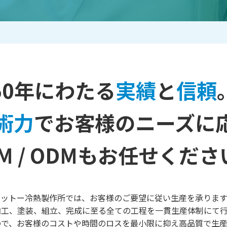
50年にわたる
実績
と
信頼
術力
でお客様のニーズに
M / ODMもお任せくだ
ニットー冷熱製作所では、お客様のご要望に従い生産を承ります
加工、塗装、組立、完成に至る全ての工程を一貫生産体制にて行
ので、お客様のコストや時間のロスを最小限に抑え高品質で生産