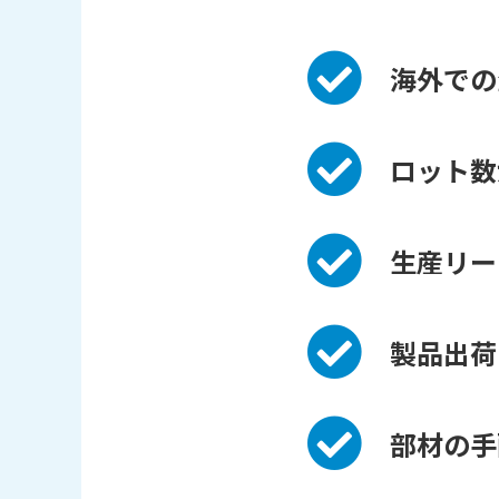
海外での
ロット数
生産リー
製品出荷
部材の手