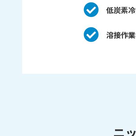
低炭素冷
溶接作業
ニ