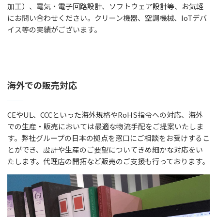
加工）、電気・電子回路設計、ソフトウェア設計等、お気軽
ショールームの紹介
にお問い合わせください。クリーン機器、空調機械、IoTデバ
理念・代表あいさつ
イス等の実績がございます。
自社工場の紹介
事業内容
海外での販売対応
空気環境ソリューション
生産受託サービス
CEやUL、CCCといった海外規格やRoHS指令への対応、海外
選ばれる理由
での生産・販売においては最適な物流手配をご提案いたしま
す。弊社グループの日本の拠点を窓口にご相談をお受けするこ
よくある質問
とができ、設計や生産のご要望についてきめ細かな対応をい
たします。代理店の開拓など販売のご支援も行っております。
生産受託について
工場・クリーンルームの省エネ事例
CSR活動／情報公開