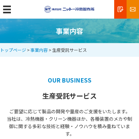
MENU
トップ
事業内容
製品情報
トップページ
>
事業内容
> 生産受託サービス
クリーンルームの規格と清浄度
エアシャワーとは
フィルターユニットとは
OUR BUSINESS
精密機器工場
生産受託サービス
食品工場
薬品工場
ご要望に応じて製品の開発や量産のご支援をいたします。
当社は、冷熱機器・クリーン機器ほか、各種装置のメカや制
研究所・病院
御に関する多彩な技術と経験・ノウハウを積み重ねていま
新商品
す。