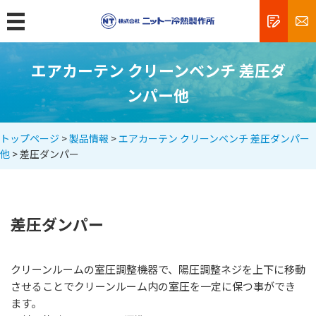
MENU
トップ
エアカーテン クリーンベンチ 差圧ダ
製品情報
ンパー他
クリーンルームの規格と清浄度
トップページ
>
製品情報
>
エアカーテン クリーンベンチ 差圧ダンパー
エアシャワーとは
他
> 差圧ダンパー
フィルターユニットとは
精密機器工場
差圧ダンパー
食品工場
薬品工場
クリーンルームの室圧調整機器で、陽圧調整ネジを上下に移動
研究所・病院
させることでクリーンルーム内の室圧を一定に保つ事ができ
新商品
ます。