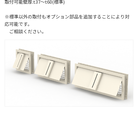
取付可能壁厚:t37～t60(標準)
短納期（在庫）対応モデルのご案内
エアシャワー
※標準以外の取付もオプション部品を追加することにより対
応可能です。
クリーンブース
ご相談ください。
組立式アルミクリーンブース
パスボックス
ファンフィルターユニット
エアカーテン・クリーンベンチ・差圧ダンパー他
陰圧パッケージユニット セーフティパーティション
クリーンパッケージ モイストエアユニット
製品図面ダウンロード
会社案内
会社概要